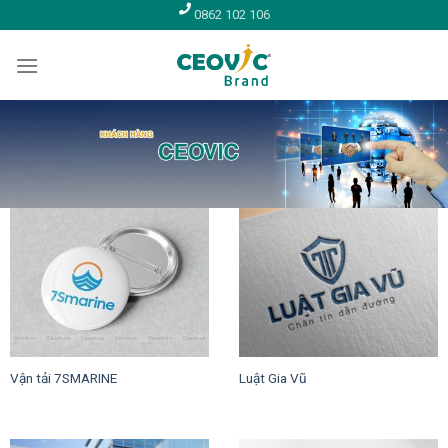
Skip
0862 102 106
to
content
Vận tải 7SMARINE
Luật Gia Vũ