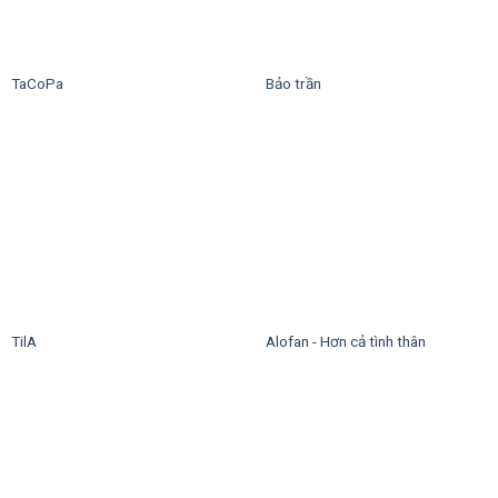
TaCoPa
Bảo trần
TilA
Alofan - Hơn cả tình thân