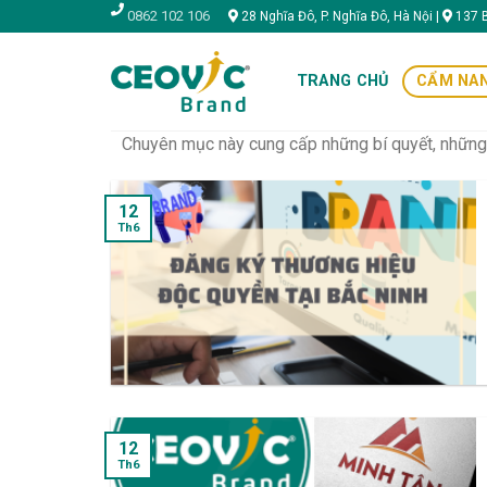
Skip
0862 102 106
28 Nghĩa Đô, P. Nghĩa Đô, Hà Nội |
137 B
to
content
TRANG CHỦ
CẨM NAN
Chuyên mục này cung cấp những bí quyết, những hư
12
Th6
12
Th6