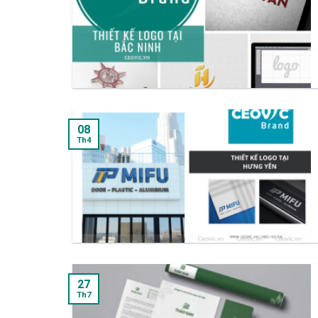
08
Th4
27
Th7