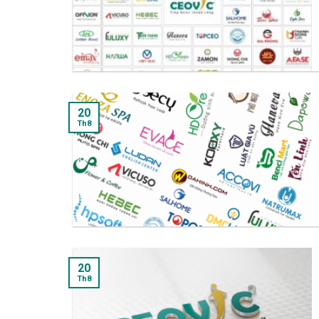
20
Th8
20
Th8