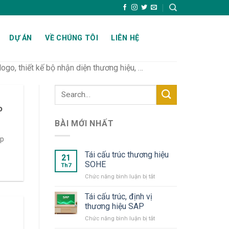
DỰ ÁN
VỀ CHÚNG TÔI
LIÊN HỆ
ogo, thiết kế bộ nhận diện thương hiệu, …
o
BÀI MỚI NHẤT
úp
Tái cấu trúc thương hiệu
21
SOHE
Th7
ở
Chức năng bình luận bị tắt
Tái
cấu
Tái cấu trúc, định vị
trúc
thương hiệu SAP
thương
ở
Chức năng bình luận bị tắt
hiệu
Tái
SOHE