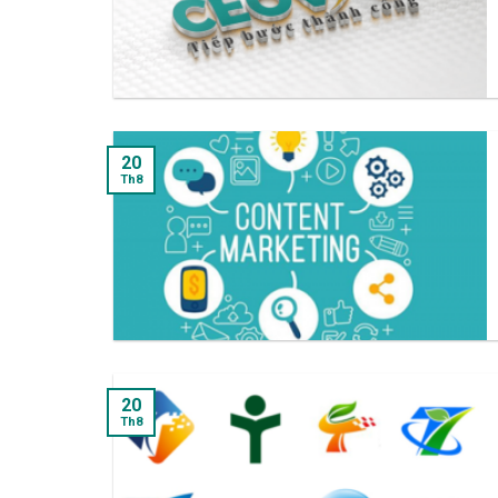
20
Th8
20
Th8