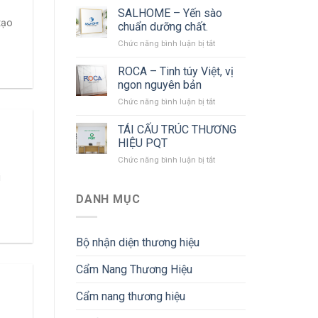
cấu
SALHOME – Yến sào
trúc,
tạo
chuẩn dưỡng chất.
định
ở
Chức năng bình luận bị tắt
vị
SALHOME
thương
–
ROCA – Tinh túy Việt, vị
hiệu
Yến
SAP
ngon nguyên bản
sào
ở
Chức năng bình luận bị tắt
chuẩn
ROCA
dưỡng
–
TÁI CẤU TRÚC THƯƠNG
chất.
Tinh
HIỆU PQT
túy
ở
Chức năng bình luận bị tắt
Việt,
TÁI
vị
i
CẤU
ngon
TRÚC
DANH MỤC
nguyên
THƯƠNG
bản
HIỆU
PQT
Bộ nhận diện thương hiệu
Cẩm Nang Thương Hiệu
Cẩm nang thương hiệu