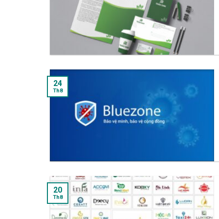
24
Th8
20
Th8