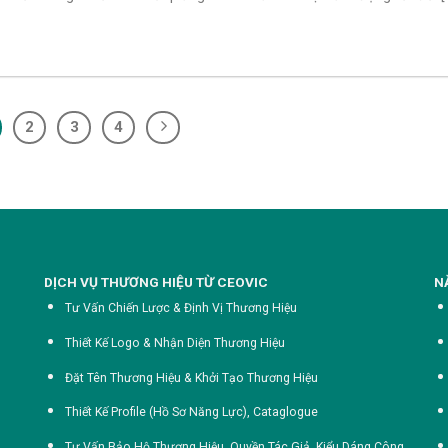
2
3
4
DỊCH VỤ THƯƠNG HIỆU TỪ CEOVIC
N
Tư Vấn Chiến Lược & Định Vị Thương Hiệu
Thiết Kế Logo & Nhận Diện Thương Hiệu
Đặt Tên Thương Hiệu & Khởi Tạo Thương Hiệu
Thiết Kế Profile (Hồ Sơ Năng Lực),
Cataglogue
Tư Vấn Bảo Hộ Thương Hiệu, Quyền Tác Giả, Kiểu Dáng Công