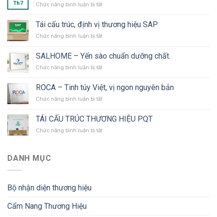
Th7
ở
Chức năng bình luận bị tắt
Tái
cấu
Tái cấu trúc, định vị thương hiệu SAP
trúc
ở
Chức năng bình luận bị tắt
thương
Tái
hiệu
cấu
SOHE
SALHOME – Yến sào chuẩn dưỡng chất.
trúc,
ở
Chức năng bình luận bị tắt
định
SALHOME
vị
–
thương
ROCA – Tinh túy Việt, vị ngon nguyên bản
Yến
hiệu
ở
Chức năng bình luận bị tắt
sào
SAP
ROCA
chuẩn
–
dưỡng
TÁI CẤU TRÚC THƯƠNG HIỆU PQT
Tinh
chất.
ở
Chức năng bình luận bị tắt
túy
TÁI
Việt,
CẤU
vị
TRÚC
ngon
DANH MỤC
THƯƠNG
nguyên
HIỆU
bản
PQT
Bộ nhận diện thương hiệu
Cẩm Nang Thương Hiệu