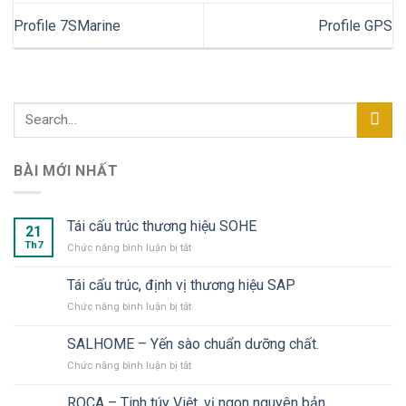
Profile 7SMarine
Profile GPS
BÀI MỚI NHẤT
Tái cấu trúc thương hiệu SOHE
21
Th7
ở
Chức năng bình luận bị tắt
Tái
cấu
Tái cấu trúc, định vị thương hiệu SAP
trúc
ở
Chức năng bình luận bị tắt
thương
Tái
hiệu
cấu
SOHE
SALHOME – Yến sào chuẩn dưỡng chất.
trúc,
ở
Chức năng bình luận bị tắt
định
SALHOME
vị
–
thương
ROCA – Tinh túy Việt, vị ngon nguyên bản