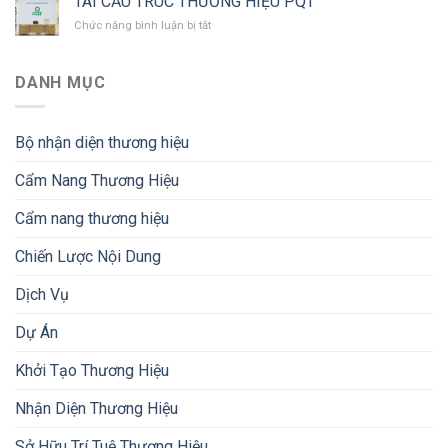
TÁI CẤU TRÚC THƯƠNG HIỆU PQT
Tinh
chất.
ở
Chức năng bình luận bị tắt
túy
TÁI
Việt,
CẤU
vị
TRÚC
ngon
DANH MỤC
THƯƠNG
nguyên
HIỆU
bản
PQT
Bộ nhận diện thương hiệu
Cẩm Nang Thương Hiệu
Cẩm nang thương hiệu
Chiến Lược Nội Dung
Dịch Vụ
Dự Án
Khởi Tạo Thương Hiệu
Nhận Diện Thương Hiệu
Sở Hữu Trí Tuệ Thương Hiệu