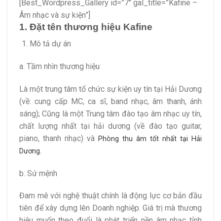
[Best_Wordpress_Gallery id=”7″ gal_title=”Kafine –
Âm nhạc và sự kiện”]
1. Đặt tên thương hiệu Kafine
Mô tả dự án
a. Tầm nhìn thương hiệu
Là một trung tâm tổ chức sự kiện uy tín tại Hải Dương
(về: cung cấp MC, ca sĩ, band nhạc, âm thanh, ánh
sáng); Cũng là một Trung tâm đào tạo âm nhạc uy tín,
chất lượng nhất tại hải dương (về đào tạo guitar,
piano, thanh nhạc) và
Phòng thu âm tốt nhất tại Hải
Dương.
b. Sứ mệnh
Đam mê với nghệ thuật chính là động lực cơ bản đầu
tiên để xây dựng lên Doanh nghiệp. Giá trị mà thương
hiệu muốn theo đuổi là phát triển nền âm nhạc tỉnh