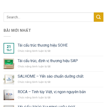
BÀI MỚI NHẤT
Tái cấu trúc thương hiệu SOHE
21
Th7
ở
Chức năng bình luận bị tắt
Tái
cấu
Tái cấu trúc, định vị thương hiệu SAP
trúc
ở
Chức năng bình luận bị tắt
thương
Tái
hiệu
cấu
SOHE
SALHOME – Yến sào chuẩn dưỡng chất.
trúc,
ở
Chức năng bình luận bị tắt
định
SALHOME
vị
–
thương
ROCA – Tinh túy Việt, vị ngon nguyên bản
Yến
hiệu
ở
Chức năng bình luận bị tắt
sào
SAP
ROCA
chuẩn
–
dưỡng