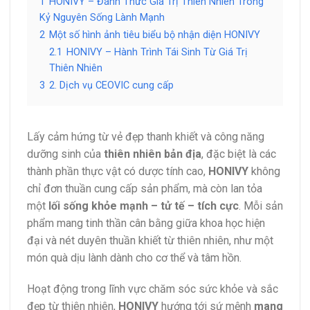
1
HONIVY – Đánh Thức Giá Trị Thiên Nhiên Trong
Kỷ Nguyên Sống Lành Mạnh
2
Một số hình ảnh tiêu biểu bộ nhận diện HONIVY
2.1
HONIVY – Hành Trình Tái Sinh Từ Giá Trị
Thiên Nhiên
3
2. Dịch vụ CEOVIC cung cấp
Lấy cảm hứng từ vẻ đẹp thanh khiết và công năng
dưỡng sinh của
thiên nhiên bản địa
, đặc biệt là các
thành phần thực vật có dược tính cao,
HONIVY
không
chỉ đơn thuần cung cấp sản phẩm, mà còn lan tỏa
một
lối sống khỏe mạnh – tử tế – tích cực
. Mỗi sản
phẩm mang tinh thần cân bằng giữa khoa học hiện
đại và nét duyên thuần khiết từ thiên nhiên, như một
món quà dịu lành dành cho cơ thể và tâm hồn.
Hoạt động trong lĩnh vực chăm sóc sức khỏe và sắc
đẹp từ thiên nhiên,
HONIVY
hướng tới sứ mệnh
mang