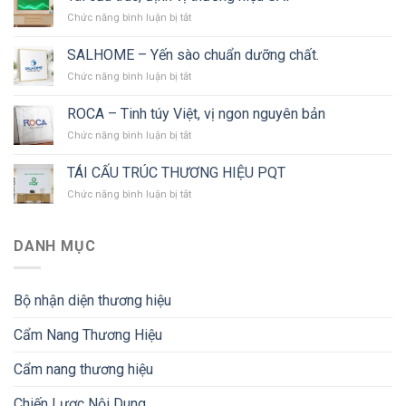
trúc
ở
Chức năng bình luận bị tắt
thương
Tái
hiệu
cấu
SOHE
SALHOME – Yến sào chuẩn dưỡng chất.
trúc,
ở
Chức năng bình luận bị tắt
định
SALHOME
vị
–
thương
ROCA – Tinh túy Việt, vị ngon nguyên bản
Yến
hiệu
ở
Chức năng bình luận bị tắt
sào
SAP
ROCA
chuẩn
–
dưỡng
TÁI CẤU TRÚC THƯƠNG HIỆU PQT
Tinh
chất.
ở
Chức năng bình luận bị tắt
túy
TÁI
Việt,
CẤU
vị
TRÚC
ngon
DANH MỤC
THƯƠNG
nguyên
HIỆU
bản
PQT
Bộ nhận diện thương hiệu
Cẩm Nang Thương Hiệu
Cẩm nang thương hiệu
Chiến Lược Nội Dung