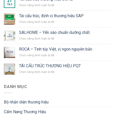
21
Th7
ở
Chức năng bình luận bị tắt
Tái
cấu
Tái cấu trúc, định vị thương hiệu SAP
trúc
ở
Chức năng bình luận bị tắt
thương
Tái
hiệu
cấu
SOHE
SALHOME – Yến sào chuẩn dưỡng chất.
trúc,
ở
Chức năng bình luận bị tắt
định
SALHOME
vị
–
thương
ROCA – Tinh túy Việt, vị ngon nguyên bản
Yến
hiệu
ở
Chức năng bình luận bị tắt
sào
SAP
ROCA
chuẩn
–
dưỡng
TÁI CẤU TRÚC THƯƠNG HIỆU PQT
Tinh
chất.
ở
Chức năng bình luận bị tắt
túy
TÁI
Việt,
CẤU
vị
TRÚC
ngon
DANH MỤC
THƯƠNG
nguyên
HIỆU
bản
PQT
Bộ nhận diện thương hiệu
Cẩm Nang Thương Hiệu