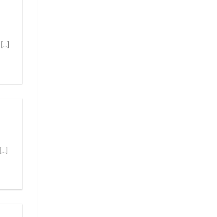
..]
..]