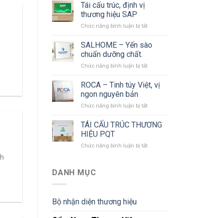
cấu
Tái cấu trúc, định vị
trúc
thương hiệu SAP
thương
ở
Chức năng bình luận bị tắt
hiệu
Tái
SOHE
cấu
SALHOME – Yến sào
trúc,
chuẩn dưỡng chất.
định
ở
Chức năng bình luận bị tắt
vị
SALHOME
thương
–
ROCA – Tinh túy Việt, vị
hiệu
Yến
SAP
ngon nguyên bản
sào
ở
Chức năng bình luận bị tắt
chuẩn
ROCA
dưỡng
–
TÁI CẤU TRÚC THƯƠNG
chất.
Tinh
HIỆU PQT
túy
ở
Chức năng bình luận bị tắt
Việt,
TÁI
vị
nh
CẤU
ngon
TRÚC
DANH MỤC
nguyên
THƯƠNG
bản
HIỆU
PQT
Bộ nhận diện thương hiệu