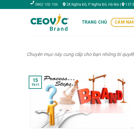
Skip
0862 102 106
28 Nghĩa Đô, P. Nghĩa Đô, Hà Nội |
137 B
to
content
TRANG CHỦ
CẨM NAN
Chuyên mục này cung cấp cho bạn những bí quyết h
15
Th11