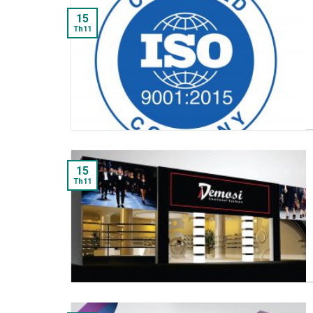
15
Th11
15
Th11