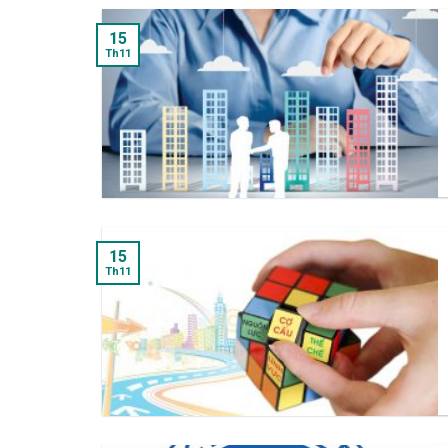
15
Th11
15
Th11