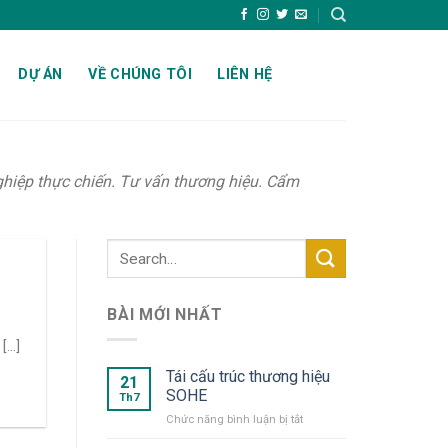
DỰ ÁN
VỀ CHÚNG TÔI
LIÊN HỆ
ghiệp thực chiến. Tư vấn thương hiệu. Cẩm
BÀI MỚI NHẤT
...]
Tái cấu trúc thương hiệu
21
SOHE
Th7
ở
Chức năng bình luận bị tắt
Tái